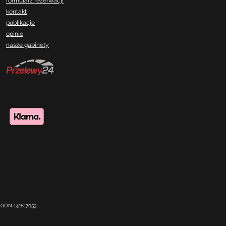
formularz rezerwacji
kontakt
publikacje
opinie
nasze gabinety
REGON 142817053