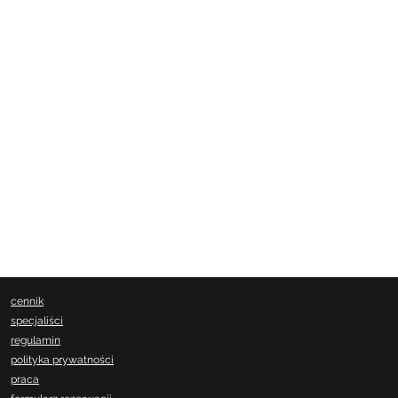
cennik
specjaliści
regulamin
polityka prywatności
praca