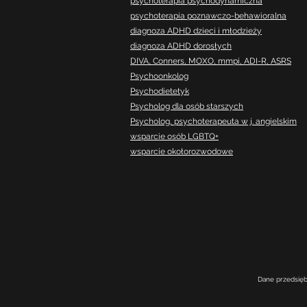
psychoterapia psychodynamiczna
psychoterapia poznawczo-behawioralna
diagnoza ADHD dzieci i młodzieży
diagnoza ADHD dorosłych
DIVA, Conners, MOXO, mmpi, ADI-R, ASRS
Psychoonkolog
Psychodietetyk
Psycholog dla osób starszych
Psycholog, psychoterapeuta w j. angielskim
wsparcie osób LGBTQ+
wsparcie okołorozwodowe
Dane przedsięb