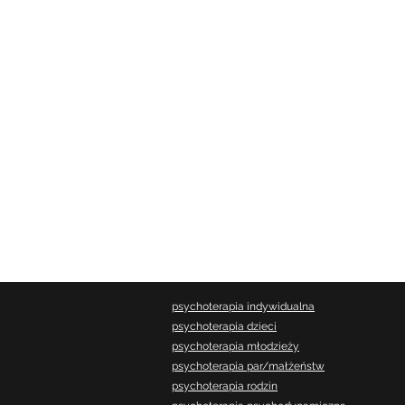
psychoterapia indywidualna
psychoterapia dzieci
psychoterapia młodzieży
psychoterapia par/małżeństw
psychoterapia rodzin