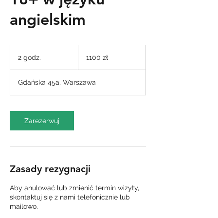
angielskim
1100
złotych
2 godz.
2
1100 zł
polskich
g
o
Gdańska 45a, Warszawa
d
z
.
Zarezerwuj
Zasady rezygnacji
Aby anulować lub zmienić termin wizyty,
skontaktuj się z nami telefonicznie lub
mailowo.