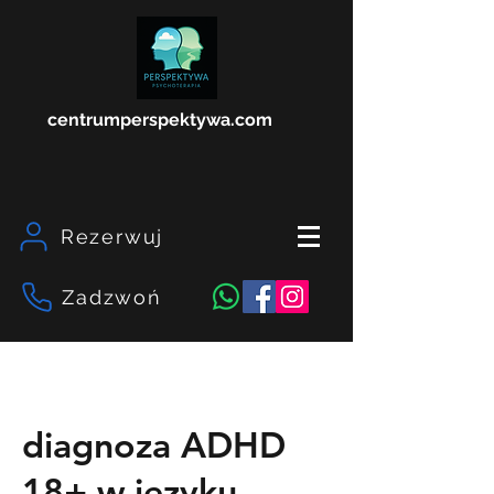
centrumperspektywa.com
Rezerwuj
Zadzwoń
diagnoza ADHD
18+ w języku