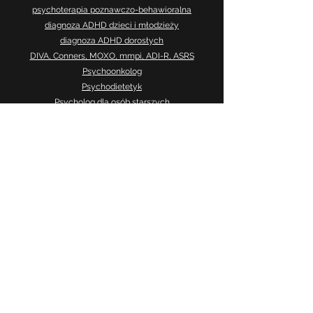
psychoterapia poznawczo-behawioralna
diagnoza ADHD dzieci i młodzieży
diagnoza ADHD dorosłych
DIVA, Conners, MOXO, mmpi, ADI-R, ASRS
Psychoonkolog
Psychodietetyk
Psycholog dla osób starszych
Psycholog, psychoterapeuta w j. angielskim
wsparcie osób LGBTQ+
wsparcie okołorozwodowe
cennik
specjaliści
regulamin
polityka prywatności
praca
formularz rezerwacji
kontakt
publikacje
opinie
nasze gabinety