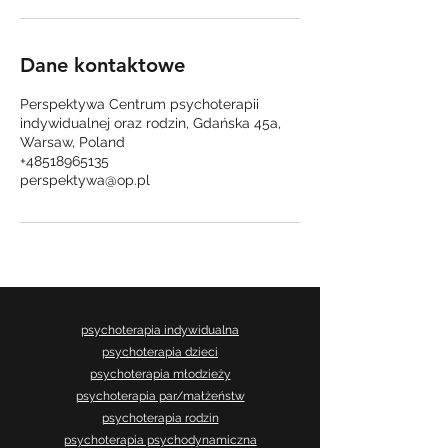
Dane kontaktowe
Perspektywa Centrum psychoterapii
indywidualnej oraz rodzin, Gdańska 45a,
Warsaw, Poland
+48518965135
perspektywa@op.pl
psychoterapia indywidualna
psychoterapia dzieci
psychoterapia młodzieży
psychoterapia par/małżeństw
psychoterapia rodzin
psychoterapia psychodynamiczna