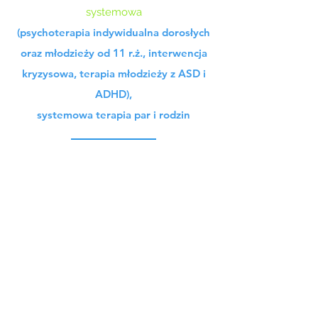
systemowa
(psychoterapia indywidualna dorosłych
oraz
młodzieży od 11 r.ż., interwencja
kryzysowa, terapia młodzieży z ASD i
ADHD),
systemowa terapia par i rodzin
O mnie
REZERWUJ TERMIN