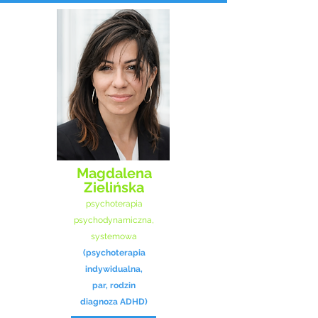
Magdalena
Zielińska
psychoterapia
psychodynamiczna,
systemowa
(psychoterapia
indy
widualna,
par, rodzin
diagnoza ADHD)