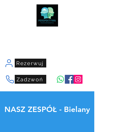
centrumperspektywa.com
Rezerwuj
Zadzwoń
NASZ ZESPÓŁ - Bielany