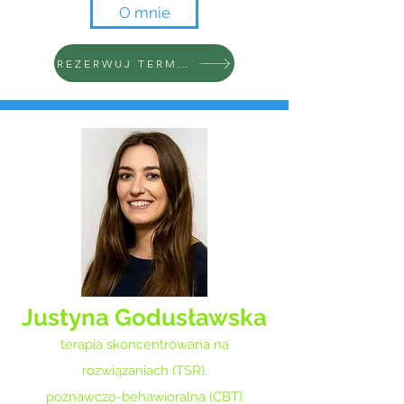
O mnie
REZERWUJ TERMIN
Justyna Godusławska
terapia skoncentrowana na
rozwiązaniach (TSR),
poznawczo-behawioralna (CBT)