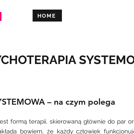
HOME
O nas
Oferta
Publikacj
YCHOTERAPIA SYSTEM
STEMOWA – na czym polega
est formą terapii, skierowaną głównie do par or
Zakłada bowiem, że każdy człowiek funkcjonuj