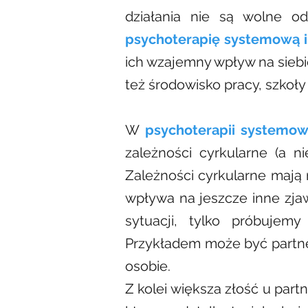
działania nie są wolne o
psychoterapię systemową 
ich wzajemny wpływ na siebi
też środowisko pracy, szkoły 
W
psychoterapii systemow
zależności cyrkularne (a n
Zależności cyrkularne mają 
wpływa na jeszcze inne zja
sytuacji, tylko próbujem
Przykładem może być partner,
osobie.
Z kolei większa złość u par