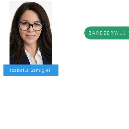
ZAREZERWUJ
Izabella Szmigiel