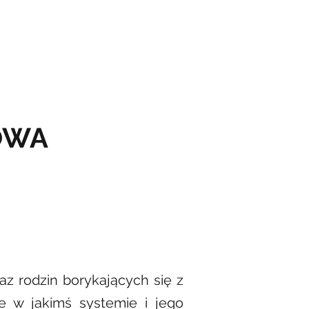
e
Warsztaty wyjazdowe
Kontakt
Rezerwuj
OWA
az rodzin borykających się z
e w jakimś systemie i jego