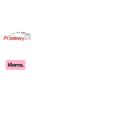
kontakt
publikacje
opinie
nasze gabinety
REGON 142817053