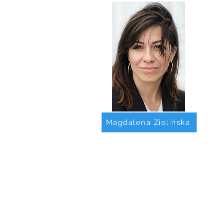
Magdalena Zielińska
psychoterapia indywidualna
psychoterapia dzieci
psychoterapia młodzieży
psychoterapia par/małżeństw
psychoterapia rodzin
psychoterapia psychodynamiczna