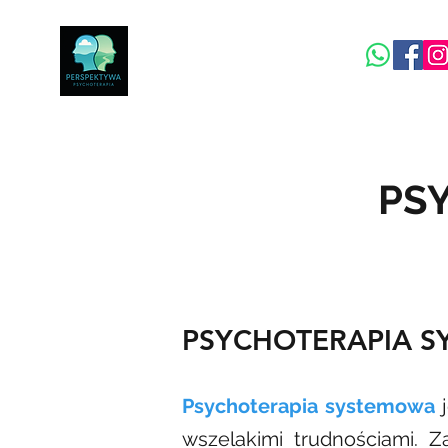
centrumperspektywa.com
PS
PSYCHOTERAPIA SY
P
sychoterapia systemowa
j
wszelakimi trudnościami. 