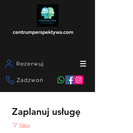
centrumperspektywa.com
Rezerwuj
Zadzwoń
Zaplanuj usługę
Filtruj