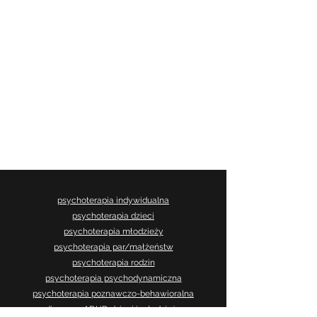
psychoterapia indywidualna
psychoterapia dzieci
psychoterapia młodzieży
psychoterapia par/małżeństw
psychoterapia rodzin
psychoterapia psychodynamiczna
psychoterapia poznawczo-behawioralna
diagnoza ADHD dzieci i młodzieży