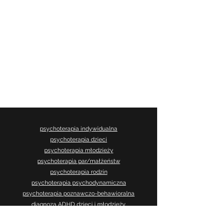
psychoterapia indywidualna
psychoterapia dzieci
psychoterapia młodzieży
psychoterapia par/małżeństw
psychoterapia rodzin
psychoterapia psychodynamiczna
psychoterapia poznawczo-behawioralna
diagnoza ADHD dzieci i młodzieży
diagnoza ADHD dorosłych