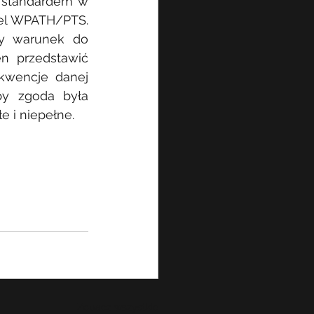
 standardem w 
el WPATH/PTS. 
y warunek do 
n przedstawić 
kwencje danej 
y zgoda była 
e i niepełne.
Zobacz wszystkie