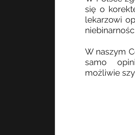
się o korekt
lekarzowi op
niebinarności
W naszym Cen
samo opini
możliwie szy