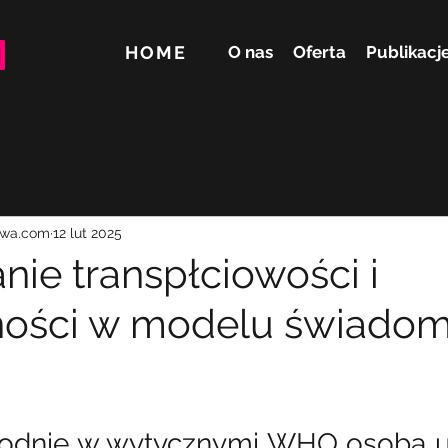
HOME
O nas
Oferta
Publikacj
ywa.com
12 lut 2025
nie transpłciowości i
ności w modelu świadom
odnie w wytycznymi WHO osoba ub