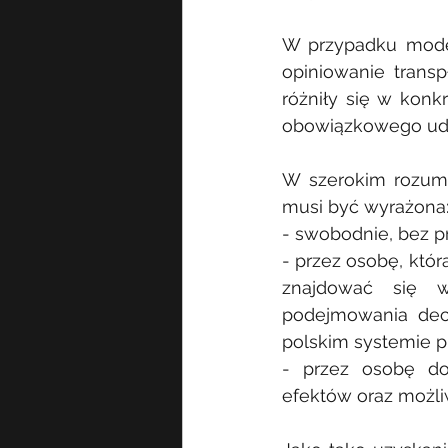
W przypadku model
opiniowanie trans
różniły się w konk
obowiązkowego udzi
W szerokim rozumi
musi być wyrażona
- swobodnie, bez p
- przez osobę, któ
znajdować się w
podejmowania decy
polskim systemie 
- przez osobę dos
efektów oraz możl