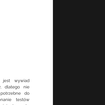
 jest wywiad 
 dlatego nie 
potrzebne do 
anie testów 