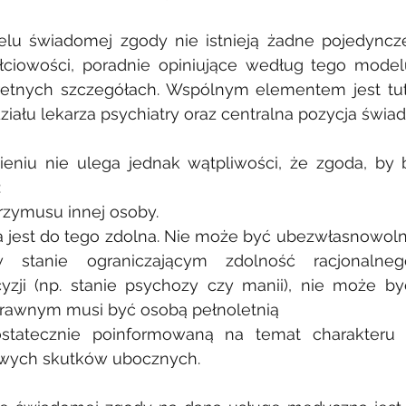
u świadomej zgody nie istnieją żadne pojedyncz
płciowości, poradnie opiniujące według tego model
retnych szczegółach. Wspólnym elementem jest tuta
ału lekarza psychiatry oraz centralna pozycja świa
eniu nie ulega jednak wątpliwości, że zgoda, by 
:
rzymusu innej osoby.
ra jest do tego zdolna. Nie może być ubezwłasnowoln
 stanie ograniczającym zdolność racjonalneg
zji (np. stanie psychozy czy manii), nie może by
prawnym musi być osobą pełnoletnią
tatecznie poinformowaną na temat charakteru le
iwych skutków ubocznych.