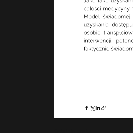
Jako tako uzyskan
całości medycyny,
Model świadomej z
uzyskania dostępu 
osobie transpłcio
interwencji, pote
faktycznie świadoma
Ostatnie posty