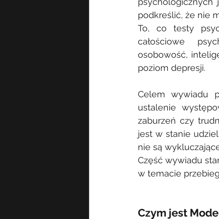
psychologicznych j
podkreślić, że nie
To, co testy psyc
całościowe psyc
osobowość, intelig
poziom depresji.
Celem wywiadu p
ustalenie występo
zaburzeń czy trudn
jest w stanie udzi
nie są wykluczają
Część wywiadu stan
w temacie przebiegu
Czym jest Mode