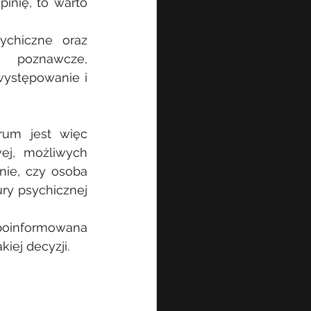
inię, to warto 
chiczne oraz 
e poznawcze, 
występowanie i 
um jest więc 
ej, możliwych 
ie, czy osoba 
ry psychicznej 
poinformowana 
kiej decyzji.