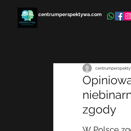
centrumperspektywa.com
centrumperspekt
Opiniowa
niebinar
zgody
W Polsce zg