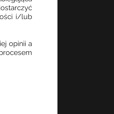
ostarczyć 
ści i/lub 
 opinii a 
procesem 