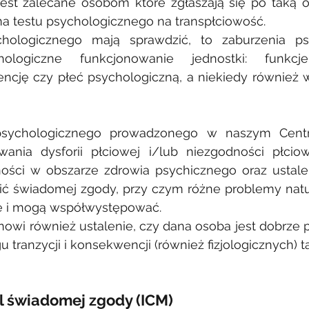
est zalecane osobom które zgłaszają się po taką op
 ma testu psychologicznego na transpłciowość.
hologicznego mają sprawdzić, to zaburzenia psy
hologiczne funkcjonowanie jednostki: funkcj
encję czy płeć psychologiczną, a niekiedy również 
sychologicznego prowadzonego w naszym Centr
wania dysforii płciowej i/lub niezgodności płciow
ości w obszarze zdrowia psychicznego oraz ustalen
elić świadomej zgody, przy czym różne problemy natu
ce i mogą współwystępować.
owi również ustalenie, czy dana osoba jest dobrze 
 tranzycji i konsekwencji (również fizjologicznych) ta
l świadomej zgody (ICM)