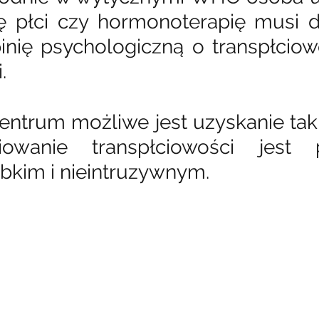
ę płci czy hormonoterapię musi d
inię psychologiczną o transpłciowo
.
trum możliwe jest uzyskanie takiej
owanie transpłciowości jest 
bkim i nieintruzywnym.