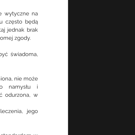
e wytyczne na 
u często będą 
j jednak brak 
domej zgody.
być świadoma, 
iona, nie może 
o namysłu i 
ć odurzona, w 
czenia, jego 