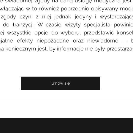
ie świadomej zgody na daną usługę medyczną jest
 włączając w to również poprzednio opisywany mod
gody czyni z niej jednak jedyny i wystarczając
do tranzycji. W czasie wizyty specjalista powinie
wej wszystkie opcje do wyboru, przedstawić konse
ncjalne efekty niepożądane oraz niewiadome — b
 koniecznym jest, by informacje nie były przestarzał
umów się