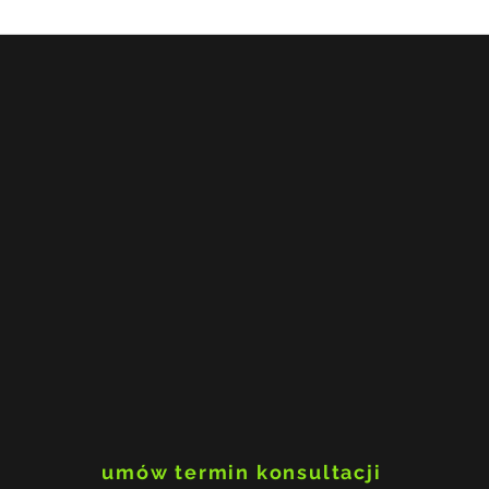
ADHD: kiedy diagnoza
Gran
pomaga, a kiedy staje się
wspó
wymówką?
zmie
ludź
umów termin konsultacji