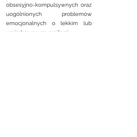
obsesyjno-kompulsywnych oraz
uogólnionych problemów
emocjonalnych o lekkim lub
umiarkowanym nasileniu.
PSYCHOTERAPIA
HUMANISTYCZ
NA
–
skuteczność
Psychoterapia humanistyczna
nie odbiega poziomem
skuteczności od innych nurtów
terapeutycznych. S
kuteczność
leczenia zależy bowiem nie