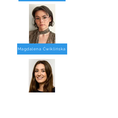
Magdalena Ćwiklińska
Justyna Godusławska